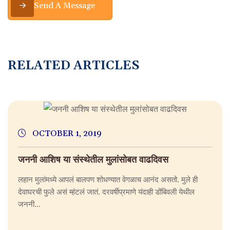
Send A Message
R
E
L
A
T
E
D
A
R
T
I
C
L
E
S
OCTOBER 1, 2019
जननी आशिष या संस्थेतील मुलांसोबत वाढदिवस
लहान मुलांमध्ये आपलं बालपण शोधण्यात वेगळाच आनंद असतो. मुले ही
देवाघरची फुले असं म्हंटलं जातं. दरवर्षीप्रमाणे यंदाही डोंबिवली येथील
जननी...