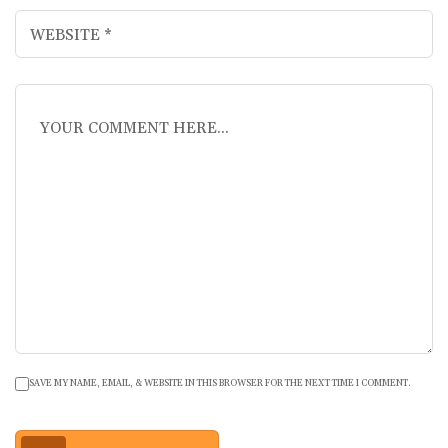
SAVE MY NAME, EMAIL, & WEBSITE IN THIS BROWSER FOR THE NEXT TIME I COMMENT.