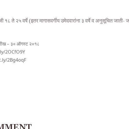
ी १८ ते २५ वर्षे (इतर मागासवर्गीय उमेदवारांना ३ वर्षे व अनुसूचित जाती- ज
ारीख – ३० ऑगस्ट २०१८
t.ly/2OCfO9Y
it.ly/2Bg4oqF
OMMENT