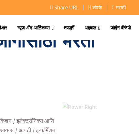
Share URL
संपर्क
मराठी
ीआर
न्यूज अँड आर्टिकल्स
तपपूर्ती
अहवाल
जॉईन बीजेपी
जागांसाठी भरती
ुनिकेशन / इलेक्ट्रॉनिक्स आणि
 सायन्स / आयटी / इन्फॉर्मेशन