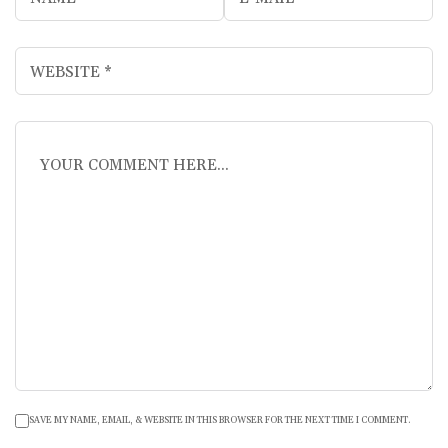
SAVE MY NAME, EMAIL, & WEBSITE IN THIS BROWSER FOR THE NEXT TIME I COMMENT.