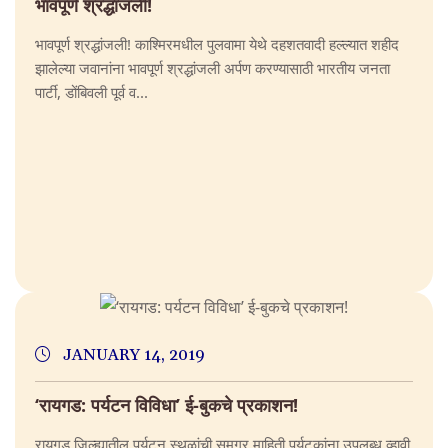
भावपूर्ण श्रद्धांजली!
भावपूर्ण श्रद्धांजली! काश्मिरमधील पुलवामा येथे दहशतवादी हल्ल्यात शहीद
झालेल्या जवानांना भावपूर्ण श्रद्धांजली अर्पण करण्यासाठी भारतीय जनता
पार्टी, डोंबिवली पूर्व व...
JANUARY 14, 2019
‘रायगड: पर्यटन विविधा’ ई-बुकचे प्रकाशन!
रायगड जिल्ह्यातील पर्यटन स्थळांची समग्र माहिती पर्यटकांना उपलब्ध व्हावी