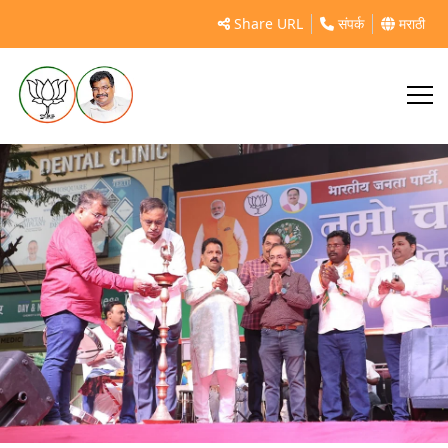
डोंबिवली
Share URL
संपर्क
मराठी