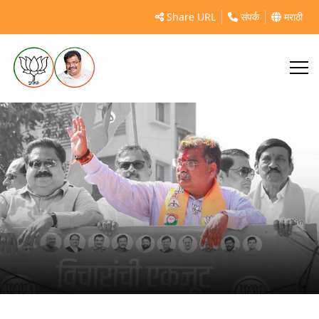
डोंबिवली
Share URL
संपर्क
मराठी