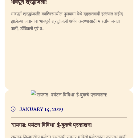
भावपूर्ण श्रद्धांजली!
भावपूर्ण श्रद्धांजली! काश्मिरमधील पुलवामा येथे दहशतवादी हल्ल्यात शहीद
झालेल्या जवानांना भावपूर्ण श्रद्धांजली अर्पण करण्यासाठी भारतीय जनता
पार्टी, डोंबिवली पूर्व व...
JANUARY 14, 2019
‘रायगड: पर्यटन विविधा’ ई-बुकचे प्रकाशन!
रायगड जिल्ह्यातील पर्यटन स्थळांची समग्र माहिती पर्यटकांना उपलब्ध व्हावी