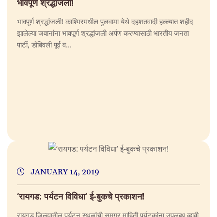
भावपूर्ण श्रद्धांजली!
भावपूर्ण श्रद्धांजली! काश्मिरमधील पुलवामा येथे दहशतवादी हल्ल्यात शहीद
झालेल्या जवानांना भावपूर्ण श्रद्धांजली अर्पण करण्यासाठी भारतीय जनता
पार्टी, डोंबिवली पूर्व व...
JANUARY 14, 2019
‘रायगड: पर्यटन विविधा’ ई-बुकचे प्रकाशन!
रायगड जिल्ह्यातील पर्यटन स्थळांची समग्र माहिती पर्यटकांना उपलब्ध व्हावी