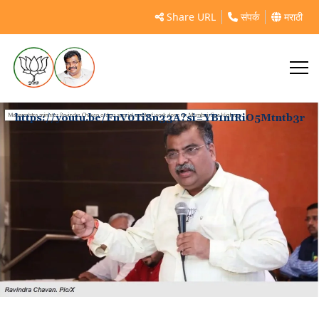
Share URL
संपर्क
मराठी
https://youtu.be/FnV0Ti8n33A?si=YB1nIRiO5Mtntb3r