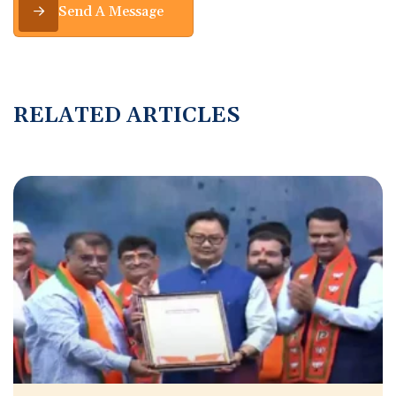
Send A Message
R
E
L
A
T
E
D
A
R
T
I
C
L
E
S