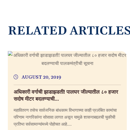
R
E
L
A
T
E
D
A
R
T
I
C
L
E
AUGUST 20, 2019
अधिकारी वर्गाची झाडाझडती! पालघर जील्यातील ८० हजार
सदोष मीटर बदलण्याची...
महावितरण तसेच सार्वजनिक बांधकाम विभागाच्या काही प्रलंबित कामांचा
परिणाम नागरिकांना सोसावा लागत असून यामुळे शासनाबद्दलची चुकीची
प्रतिभा सर्वसामान्यांमध्ये पोहोचत आहे....