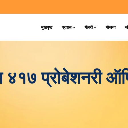
मुखपृष्ठ
प्रवास
गॅलरी
योजना
ज
ेत ४१७ प्रोबेशनरी ऑ