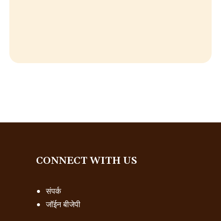
CONNECT WITH US
संपर्क
जॉईन बीजेपी