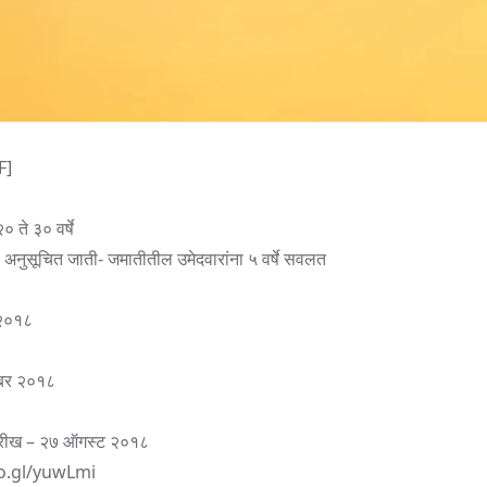
F]
 ते ३० वर्षे
े व अनुसूचित जाती- जमातीतील उमेदवारांना ५ वर्षे सवलत
र २०१८
टोबर २०१८
ारीख – २७ ऑगस्ट २०१८
o.gl/yuwLmi