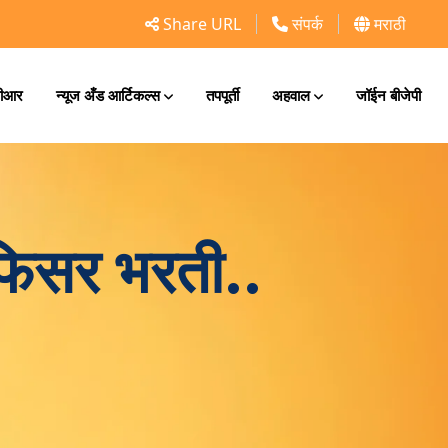
Share URL
संपर्क
मराठी
ीआर
न्यूज अँड आर्टिकल्स
तपपूर्ती
अहवाल
जॉईन बीजेपी
फिसर भरती..