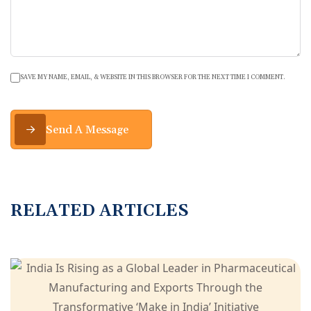
SAVE MY NAME, EMAIL, & WEBSITE IN THIS BROWSER FOR THE NEXT TIME I COMMENT.
Send A Message
R
E
L
A
T
E
D
A
R
T
I
C
L
E
S