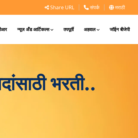
Share URL
संपर्क
मराठी
ीआर
न्यूज अँड आर्टिकल्स
तपपूर्ती
अहवाल
जॉईन बीजेपी
पदांसाठी भरती..