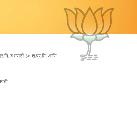
्र.मि. व मराठी ३० श.प्र.मि. आणि
ीआयटी