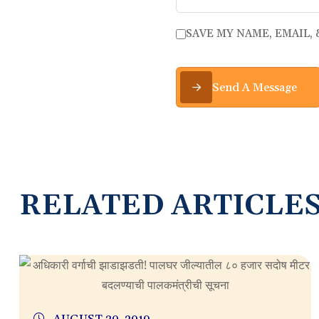
SAVE MY NAME, EMAIL,
Send A Message
R
E
L
A
T
E
D
A
R
T
I
C
L
E