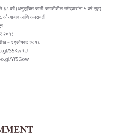
 ३८ वर्षे (अनुसूचित जाती-जमातीतील उमेदवारांना ५ वर्षे सूट)
ूर, औरंगाबाद आणि अमरावती
ून
ंबर २०१८
तारीख – २९ऑगस्ट २०१८
oo.gl/S5KwRU
oo.gl/Yf5Gow
OMMENT