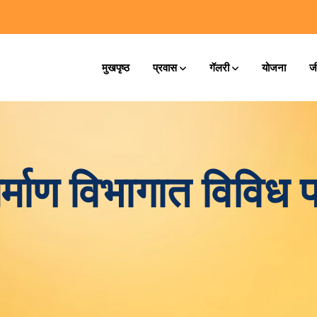
मुखपृष्ठ
प्रवास
गॅलरी
योजना
ज
निर्माण विभागात विविध 