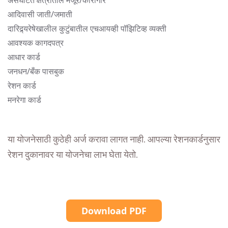
असंघटित क्षेत्रातील मजूर/कारागीर
आदिवासी जाती/जमाती
दारिद्र्यरेषेखालील कुटुंबातील एचआयव्ही पॉझिटिव्ह व्यक्ती
आवश्यक कागदपत्र
आधार कार्ड
जनधन/बँक पासबुक
रेशन कार्ड
मनरेगा कार्ड
या योजनेसाठी कुठेही अर्ज करावा लागत नाही. आपल्या रेशनकार्डनुसार
रेशन दुकानावर या योजनेचा लाभ घेता येतो.
Download PDF