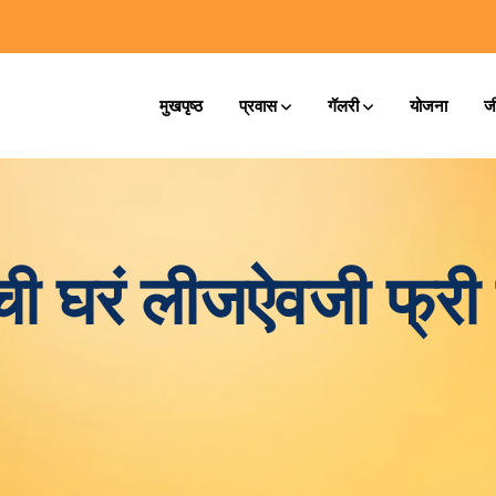
मुखपृष्ठ
प्रवास
गॅलरी
योजना
ज
 घरं लीजऐवजी फ्री 