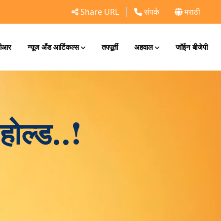
Share URL
संपर्क
मराठी
ीआर
न्यूज अँड आर्टिकल्स
तपपूर्ती
अहवाल
जॉईन बीजेपी
होल्ड..!