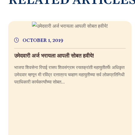
R
E
L
A
T
E
D
A
R
T
I
C
L
E
OCTOBER 1, 2019
उमेदवारी अर्ज भरायला आपली सोबत हवीये!
भाजपा शिवसेना रिपाई रासप शिवसंग्राम रयतक्रांती महायुतीतर्फे अधिकृत
उमेदवार म्हणून मी रविंद्र दत्तात्रय चव्हाण महायुतीच्या सर्व लोकप्रतिनिधी
पदाधिकारी कार्यकर्त्यांच्या सोबत...