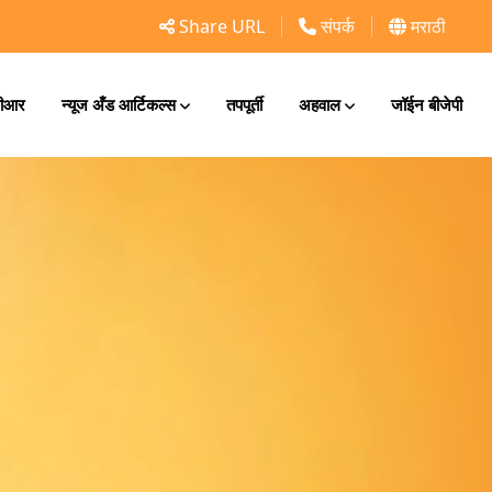
Share URL
संपर्क
मराठी
ीआर
न्यूज अँड आर्टिकल्स
तपपूर्ती
अहवाल
जॉईन बीजेपी