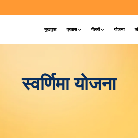
मुखपृष्ठ
प्रवास
गॅलरी
योजना
ज
स्वर्णिमा योजना