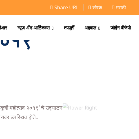
Share URL
संपर्क
मराठी
ीआर
न्यूज अँड आर्टिकल्स
तपपूर्ती
अहवाल
जॉईन बीजेपी
 २०१९
्हा कृषी महोत्सव २०१९’ चे उद्घाटन
न्यवर उपस्थित होते..