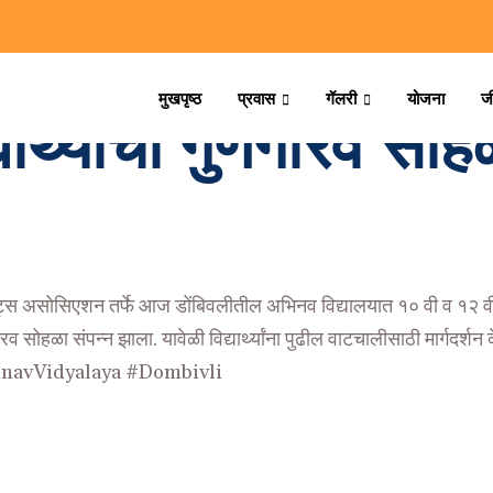
मुखपृष्ठ
प्रवास
गॅलरी
योजना
ज
्यार्थ्यांचा गुणगौरव सोह
जमेंट्स असोसिएशन तर्फे आज डोंबिवलीतील अभिनव विद्यालयात १० वी व १२ वीच
ौरव सोहळा संपन्न झाला. यावेळी विद्यार्थ्यांना पुढील वाटचालीसाठी मार्गदर्शन क
navVidyalaya
#
Dombivli