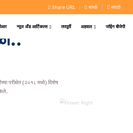
Share URL
संपर्क
मराठी
ीआर
न्यूज अँड आर्टिकल्स
तपपूर्ती
अहवाल
जॉईन बीजेपी
ळा..
्या परीक्षेत (२०१८ मध्ये) विशेष
ेले..