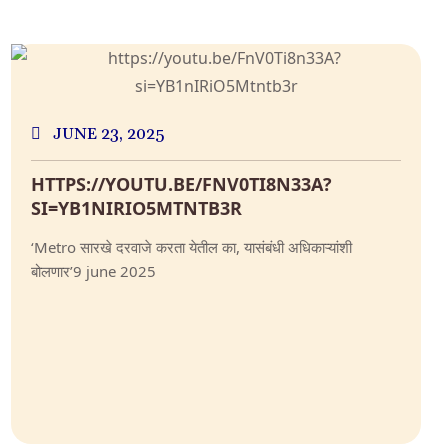
JUNE 23, 2025
HTTPS://YOUTU.BE/FNV0TI8N33A?
SI=YB1NIRIO5MTNTB3R
‘Metro सारखे दरवाजे करता येतील का, यासंबंधी अधिकाऱ्यांशी
बोलणार’9 june 2025