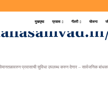
मुखपृष्ठ
प्रवास
गॅलरी
योजना
ज
mahasamvad.i
ी विमानतळावरुन प्रवासाची सुविधा उपलब्ध करुन देणार – सार्वजनिक बांधकाम 