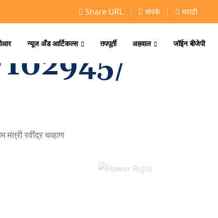
Share URL
संपर्क
मराठी
ीआर
न्यूज अँड आर्टिकल्स
तपपूर्ती
अहवाल
जॉईन बीजेपी
n/102945/
मंत्री रवींद्र चव्हाण