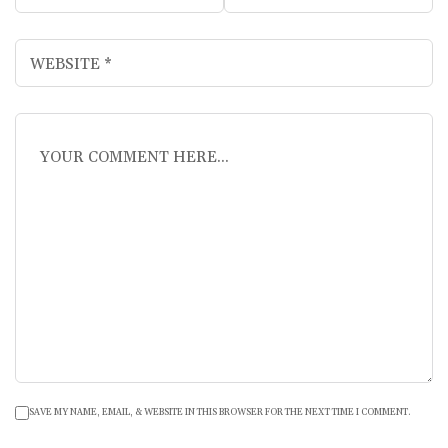
SAVE MY NAME, EMAIL, & WEBSITE IN THIS BROWSER FOR THE NEXT TIME I COMMENT.