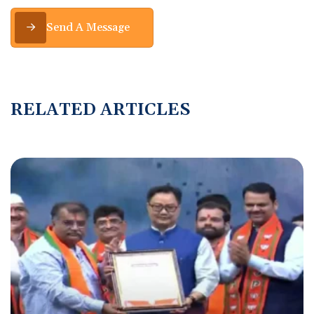
Send A Message
R
E
L
A
T
E
D
A
R
T
I
C
L
E
S