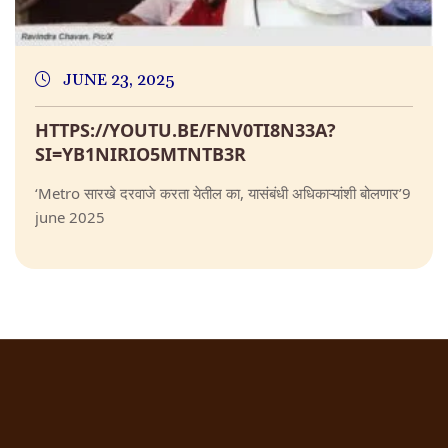
JUNE 23, 2025
HTTPS://YOUTU.BE/FNV0TI8N33A?
SI=YB1NIRIO5MTNTB3R
‘Metro सारखे दरवाजे करता येतील का, यासंबंधी अधिकाऱ्यांशी बोलणार’9
june 2025