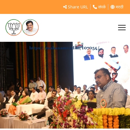
Share URL
संपर्क
मराठी
https://mahasamvad.in/107054/