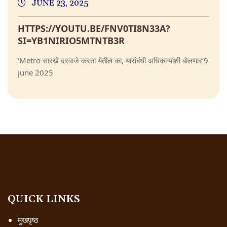
JUNE 23, 2025
HTTPS://YOUTU.BE/FNV0TI8N33A?
SI=YB1NIRIO5MTNTB3R
‘Metro सारखे दरवाजे करता येतील का, यासंबंधी अधिकाऱ्यांशी बोलणार’9
june 2025
QUICK LINKS
मुखपृष्ठ