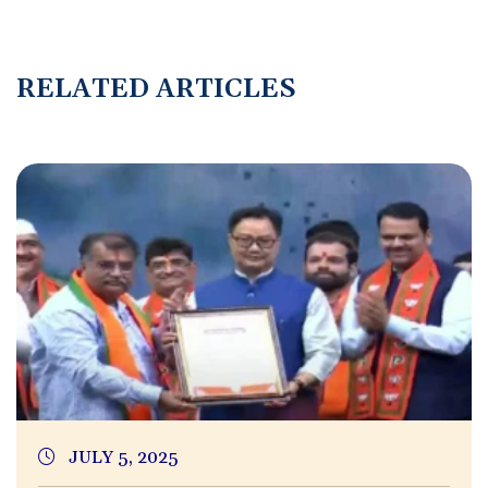
R
E
L
A
T
E
D
A
R
T
I
C
L
E
S
JULY 5, 2025