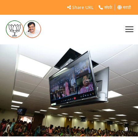
https://mahasamvad.in/140555/
Share URL
संपर्क
मराठी