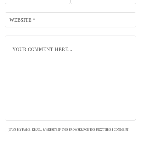
SAVE MY NAME, EMAIL, & WEBSITE IN THIS BROWSER FOR THE NEXT TIME I COMMENT.