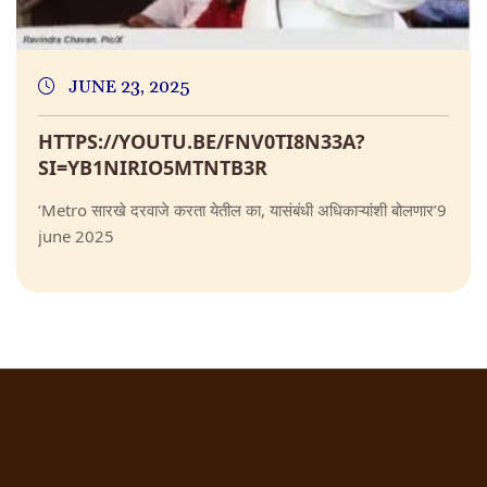
JUNE 23, 2025
HTTPS://YOUTU.BE/FNV0TI8N33A?
SI=YB1NIRIO5MTNTB3R
‘Metro सारखे दरवाजे करता येतील का, यासंबंधी अधिकाऱ्यांशी बोलणार’9
june 2025