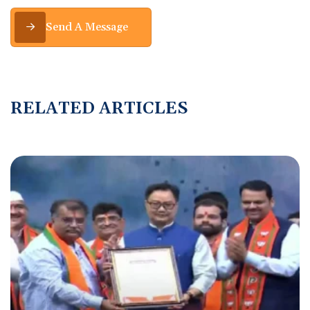
Send A Message
R
E
L
A
T
E
D
A
R
T
I
C
L
E
S