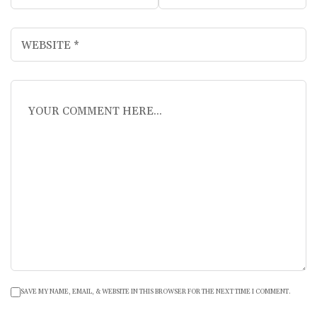
SAVE MY NAME, EMAIL, & WEBSITE IN THIS BROWSER FOR THE NEXT TIME I COMMENT.