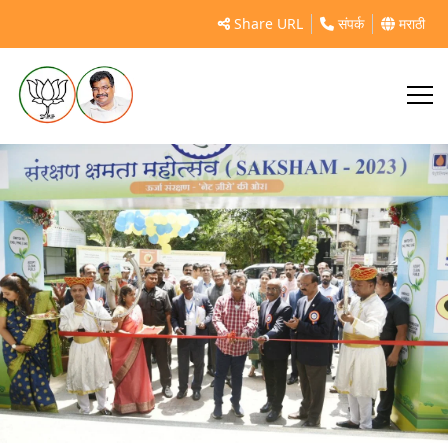
https://mahasamvad.in/94295/
Share URL
संपर्क
मराठी