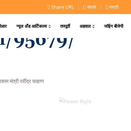
Share URL
संपर्क
मराठी
ीआर
न्यूज अँड आर्टिकल्स
तपपूर्ती
अहवाल
जॉईन बीजेपी
n/95679/
ाम मंत्री रवींद्र चव्हाण