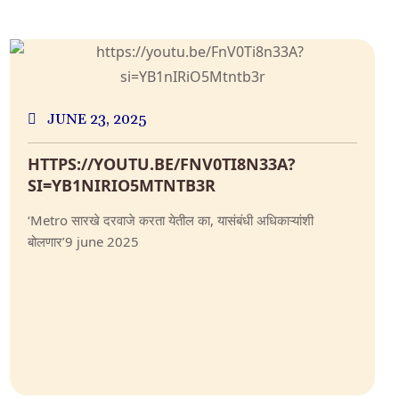
JUNE 23, 2025
HTTPS://YOUTU.BE/FNV0TI8N33A?
SI=YB1NIRIO5MTNTB3R
‘Metro सारखे दरवाजे करता येतील का, यासंबंधी अधिकाऱ्यांशी
बोलणार’9 june 2025