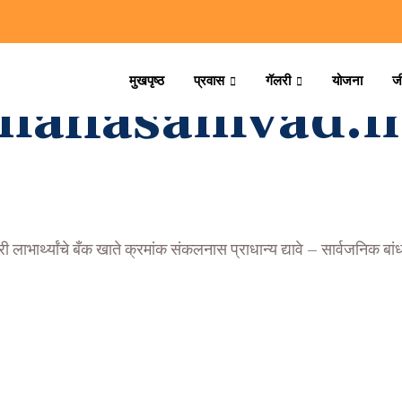
मुखपृष्ठ
प्रवास
गॅलरी
योजना
ज
/mahasamvad.i
भार्थ्यांचे बँक खाते क्रमांक संकलनास प्राधान्य द्यावे – सार्वजनिक बांधक