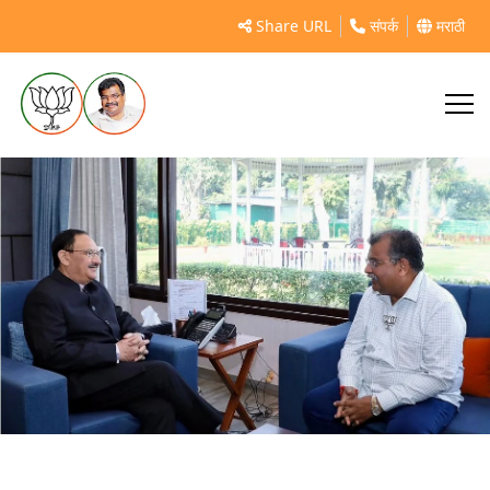
https://pudhari.news/national/bjp-maharashtra-working-
Share URL
संपर्क
मराठी
president-ravindra-chavan-meets-nadda