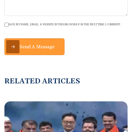
SAVE MY NAME, EMAIL, & WEBSITE IN THIS BROWSER FOR THE NEXT TIME I COMMENT.
Send A Message
R
E
L
A
T
E
D
A
R
T
I
C
L
E
S