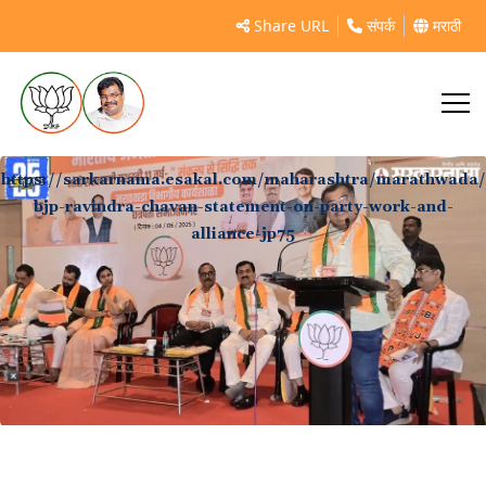
Share URL
संपर्क
मराठी
https://sarkarnama.esakal.com/maharashtra/marathwada/
bjp-ravindra-chavan-statement-on-party-work-and-
alliance-jp75