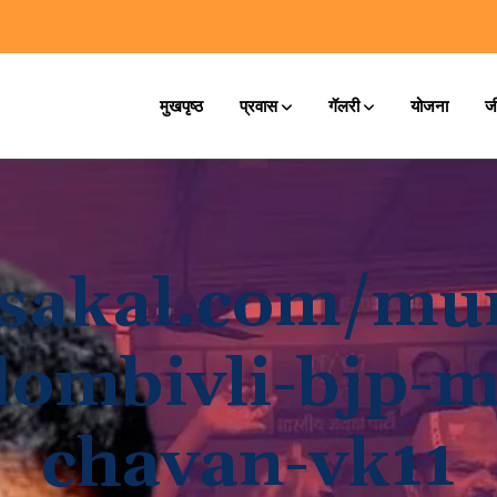
मुखपृष्ठ
प्रवास
गॅलरी
योजना
ज
sakal.com/mum
dombivli-bjp-m
chavan-vk11