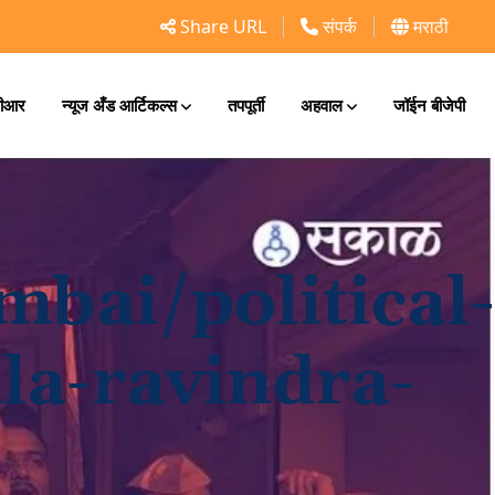
Share URL
संपर्क
मराठी
ीआर
न्यूज अँड आर्टिकल्स
तपपूर्ती
अहवाल
जॉईन बीजेपी
bai/political-
la-ravindra-