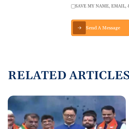
SAVE MY NAME, EMAIL,
Send A Message
R
E
L
A
T
E
D
A
R
T
I
C
L
E