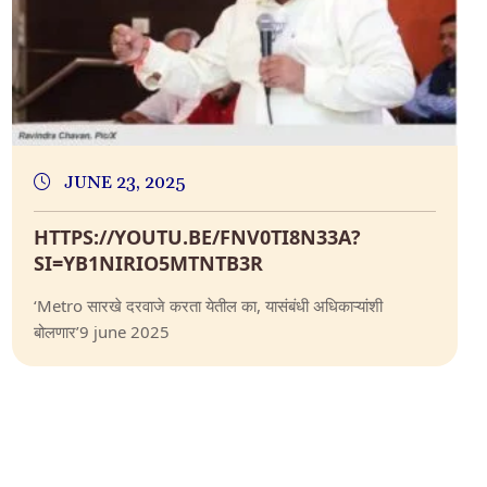
JUNE 23, 2025
HTTPS://YOUTU.BE/FNV0TI8N33A?
SI=YB1NIRIO5MTNTB3R
‘Metro सारखे दरवाजे करता येतील का, यासंबंधी अधिकाऱ्यांशी
बोलणार’9 june 2025