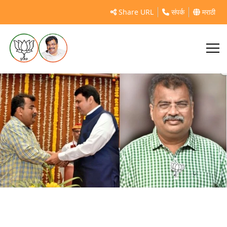
https://www.mahamtb.com//Encyc/2025/1/19/niranjan-
Share URL
संपर्क
मराठी
davkhare-about-ravindra-chavan.html