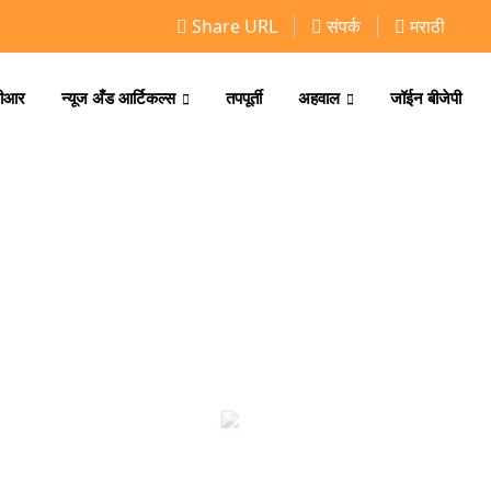
Share URL
संपर्क
मराठी
ीआर
न्यूज अँड आर्टिकल्स
तपपूर्ती
अहवाल
जॉईन बीजेपी